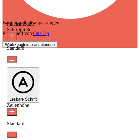
Barrierefreiheitsanpassungen
Inhaltsmodule
Schriftgröße
Präsentiert von
OneTap
Werkzeugleiste ausblenden
Standard
Lesbare Schrift
Zeilenhöhe
Standard