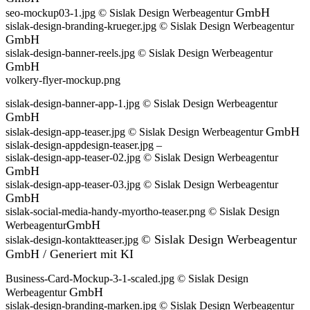
GmbH
seo-mockup03-1.jpg © Sislak Design Werbeagentur
sislak-design-branding-krueger.jpg © Sislak Design Werbeagentur
GmbH
sislak-design-banner-reels.jpg © Sislak Design Werbeagentur
GmbH
volkery-flyer-mockup.png
sislak-design-banner-app-1.jpg © Sislak Design Werbeagentur
GmbH
GmbH
sislak-design-app-teaser.jpg © Sislak Design Werbeagentur
sislak-design-appdesign-teaser.jpg –
sislak-design-app-teaser-02.jpg © Sislak Design Werbeagentur
GmbH
sislak-design-app-teaser-03.jpg © Sislak Design Werbeagentur
GmbH
sislak-social-media-handy-myortho-teaser.png © Sislak Design
GmbH
Werbeagentur
©
Sislak Design Werbeagentur
sislak-design-kontaktteaser.jpg
GmbH /
Generiert
mit KI
Business-Card-Mockup-3-1-scaled.jpg © Sislak Design
GmbH
Werbeagentur
sislak-design-branding-marken.jpg © Sislak Design Werbeagentur