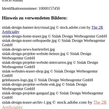
63450 Hanau
Identifikationsnummer: 10000157450
Hinweis zu verwendeten Bildern:
sislak-design-banner-keyvisual.jpg © stock.adobe.com by
The 2R
Artificiality
sislak-design-home-teaser.jpg © Sislak Design Werbeagentur GmbH
sislak-design-teaser-orthopaedie.jpg © Sislak Design Werbeagentur
GmbH
sislak-design-news-barrierefrei.jpg
sislak-design-projekte-website-heinze.jpg © Sislak Design
Werbeagentur GmbH
sislak-design-projekte-website-intercueros.jpg © Sislak Design
Werbeagentur GmbH
sislak-websites-teaser-shop.jpg © Sislak Design Werbeagentur
GmbH
gelnhausen-logo.jpg © Sislak Design Werbeagentur GmbH
sislak-design-projekte-website-enk.jpg © Sislak Design
Werbeagentur GmbH
sislak-design-projekte-gangauf.jpg © Sislak Design Werbeagentur
GmbH
©
stock.adobe.com by
The 2R
sislak-design-teaser-archiv-1.jpg
Artificiality