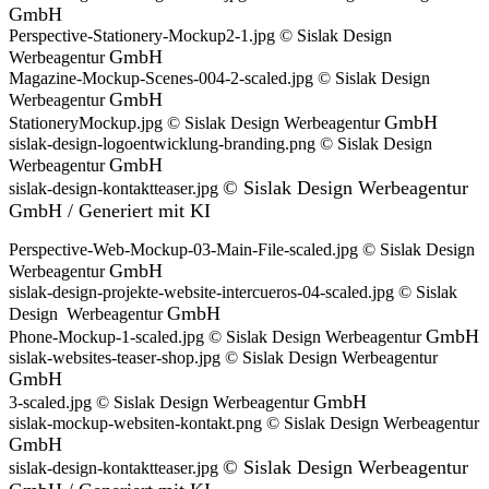
GmbH
Perspective-Stationery-Mockup2-1.jpg © Sislak Design
GmbH
Werbeagentur
Magazine-Mockup-Scenes-004-2-scaled.jpg © Sislak Design
GmbH
Werbeagentur
GmbH
StationeryMockup.jpg © Sislak Design Werbeagentur
sislak-design-logoentwicklung-branding.png © Sislak Design
GmbH
Werbeagentur
©
Sislak Design Werbeagentur
sislak-design-kontaktteaser.jpg
GmbH /
Generiert
mit KI
Perspective-Web-Mockup-03-Main-File-scaled.jpg © Sislak Design
GmbH
Werbeagentur
sislak-design-projekte-website-intercueros-04-scaled.jpg © Sislak
GmbH
Design Werbeagentur
GmbH
Phone-Mockup-1-scaled.jpg © Sislak Design Werbeagentur
sislak-websites-teaser-shop.jpg © Sislak Design Werbeagentur
GmbH
GmbH
3-scaled.jpg © Sislak Design Werbeagentur
sislak-mockup-websiten-kontakt.png © Sislak Design Werbeagentur
GmbH
©
Sislak Design Werbeagentur
sislak-design-kontaktteaser.jpg