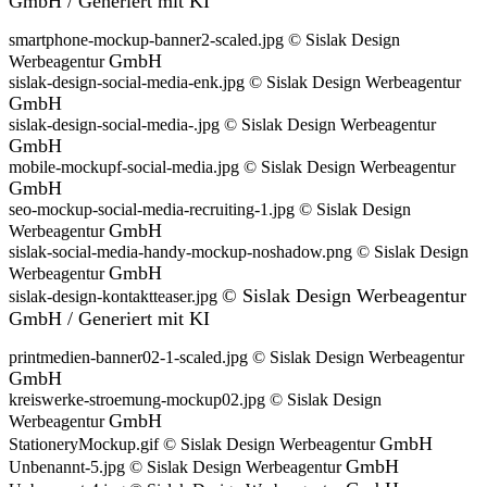
GmbH /
Generiert
mit KI
smartphone-mockup-banner2-scaled.jpg © Sislak Design
GmbH
Werbeagentur
sislak-design-social-media-enk.jpg © Sislak Design Werbeagentur
GmbH
sislak-design-social-media-.jpg © Sislak Design Werbeagentur
GmbH
mobile-mockupf-social-media.jpg © Sislak Design Werbeagentur
GmbH
seo-mockup-social-media-recruiting-1.jpg © Sislak Design
GmbH
Werbeagentur
sislak-social-media-handy-mockup-noshadow.png © Sislak Design
GmbH
Werbeagentur
©
Sislak Design Werbeagentur
sislak-design-kontaktteaser.jpg
GmbH / Generiert mit KI
printmedien-banner02-1-scaled.jpg © Sislak Design Werbeagentur
GmbH
kreiswerke-stroemung-mockup02.jpg © Sislak Design
GmbH
Werbeagentur
GmbH
StationeryMockup.gif © Sislak Design Werbeagentur
GmbH
Unbenannt-5.jpg © Sislak Design Werbeagentur