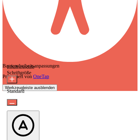
Barrierefreiheitsanpassungen
Inhaltsmodule
Schriftgröße
Präsentiert von
OneTap
Werkzeugleiste ausblenden
Standard