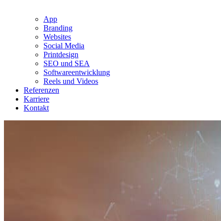
App
Branding
Websites
Social Media
Printdesign
SEO und SEA
Softwareentwicklung
Reels und Videos
Referenzen
Karriere
Kontakt