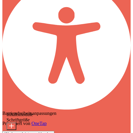
Barrierefreiheitsanpassungen
Inhaltsmodule
Schriftgröße
Präsentiert von
OneTap