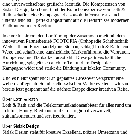
eine unverwechselbare grafische Identität. Die Kompetenzen von
Sislak Design, kombiniert mit der Branchenexpertise von Loth &
Rath, schaffen eine Kampagne, die sowohl informativ als auch
unterhaltend ist – perfekt abgestimmt auf die Bedürfnisse moderner
Endkunden in der Region.
In einer inspirierenden Fortführung der Zusammenarbeit mit dem
innovativen Partnerbetrieb FOOTOPIA (Orthopädie-Schuhtechnik-
Werkstatt und Einzelhandel) aus Steinau, schlägt Loth & Rath neue
Wege und schafft eine ganzheitliche Markenführung, die Vertrauen,
Kompetenz und Nahbarkeit ausstrahlt. Diese partnerschaftliche
Ausrichtung spiegelt sich auch im Ton und im Design der
Kampagne wider und stärkt die Bindung zur lokalen Community.
Und es bleibt spannend: Ein geplantes Crossover verspricht eine
weitere aufregende Schnittstelle zwischen Markenwelten – wir sind
bereits jetzt gespannt auf die nächste Etappe dieser kreativen Reise.
Über Loth & Rath
Loth & Rath sind die Telekommunikationsanbieter für alles rund um
Telefon, Handy, Breitband und Co. – regional verwurzelt,
zukunftsorientiert und serviceorientiert.
Über Sislak Design
Sislak Design steht für kreative Exzellenz, präzise Umsetzung und